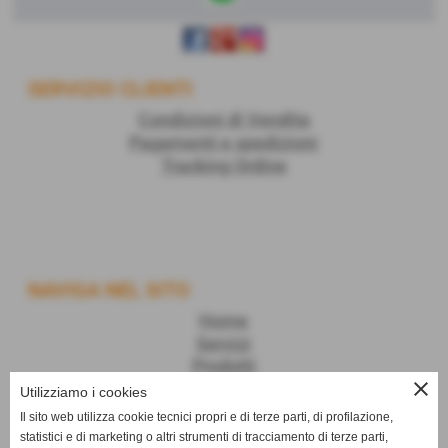
SERVIZIO CLIENTI
Condizioni di Vendita
Pagamenti e spedizioni
Tracking Ordine
NAVIGA NEL SITO
Home
Servizi
Prodotti
close
Chi Siamo
Utilizziamo i cookies
Contatti
Il sito web utilizza cookie tecnici propri e di terze parti, di profilazione,
statistici e di marketing o altri strumenti di tracciamento di terze parti,