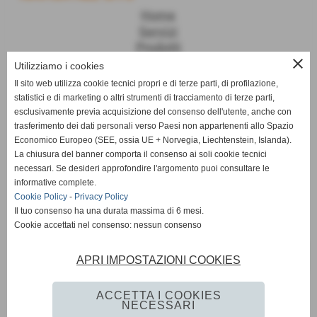
Home
Servizi
Prodotti
close
Chi Siamo
Utilizziamo i cookies
Contatti
Il sito web utilizza cookie tecnici propri e di terze parti, di profilazione,
statistici e di marketing o altri strumenti di tracciamento di terze parti,
esclusivamente previa acquisizione del consenso dell'utente, anche con
trasferimento dei dati personali verso Paesi non appartenenti allo Spazio
Economico Europeo (SEE, ossia UE + Norvegia, Liechtenstein, Islanda).
ORARI DI APERTURA
La chiusura del banner comporta il consenso ai soli cookie tecnici
necessari. Se desideri approfondire l'argomento puoi consultare le
informative complete.
LUN - VEN
: 8.30 - 13.00/15.30 - 19.30
Cookie Policy
-
Privacy Policy
Il tuo consenso ha una durata massima di 6 mesi.
SABATO
: 8.30 - 13.00
Cookie accettati nel consenso: nessun consenso
APRI IMPOSTAZIONI COOKIES
ACCETTA I COOKIES
NECESSARI