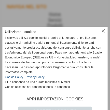
NAVIGA NEL SITO
Home
Servizi
Prodotti
Chi Siamo
close
Utilizziamo i cookies
Contatti
Il sito web utilizza cookie tecnici propri e di terze parti, di profilazione,
statistici e di marketing o altri strumenti di tracciamento di terze parti,
esclusivamente previa acquisizione del consenso dell'utente, anche con
trasferimento dei dati personali verso Paesi non appartenenti allo Spazio
Economico Europeo (SEE, ossia UE + Norvegia, Liechtenstein, Islanda).
ORARI DI APERTURA
La chiusura del banner comporta il consenso ai soli cookie tecnici
necessari. Se desideri approfondire l'argomento puoi consultare le
informative complete.
LUN - VEN
: 8.30 - 13.00/15.30 - 19.30
Cookie Policy
-
Privacy Policy
Il tuo consenso ha una durata massima di 6 mesi.
SABATO
: 8.30 - 13.00
Cookie accettati nel consenso: nessun consenso
APRI IMPOSTAZIONI COOKIES