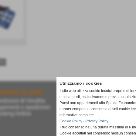
NTE
Utilizziamo i cookies
Il sito web utilizza cookie tecnici propri e di ter
RVIZIO CLIENTI
NAVIGA NEL SITO
di terze parti, esclusivamente previa acquisizi
ndizioni di Vendita
Home
Paesi non appartenenti allo Spazio Economico
gamenti e spedizioni
Servizi
banner comporta il consenso ai soli cookie tec
acking Ordine
Prodotti
informative complete.
Chi Siamo
Cookie Policy
-
Privacy Policy
Contatti
Il tuo consenso ha una durata massima di 6 me
Cookie accettati nel consenso: nessun conse