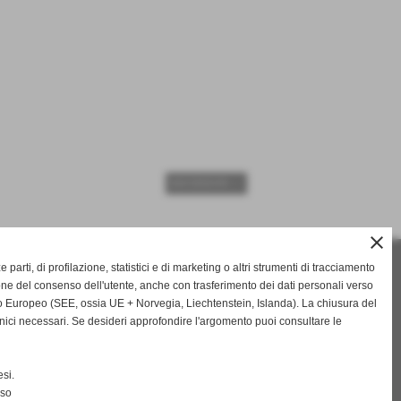
SUCCESSIVO >>
close
ze parti, di profilazione, statistici e di marketing o altri strumenti di tracciamento
ORARI DI APERTURA
one del consenso dell'utente, anche con trasferimento dei dati personali verso
 Europeo (SEE, ossia UE + Norvegia, Liechtenstein, Islanda). La chiusura del
LUN - VEN
: 8.30 - 13.00/15.30 - 19.30
nici necessari. Se desideri approfondire l'argomento puoi consultare le
SABATO
: 8.30 - 13.00
si.
nso