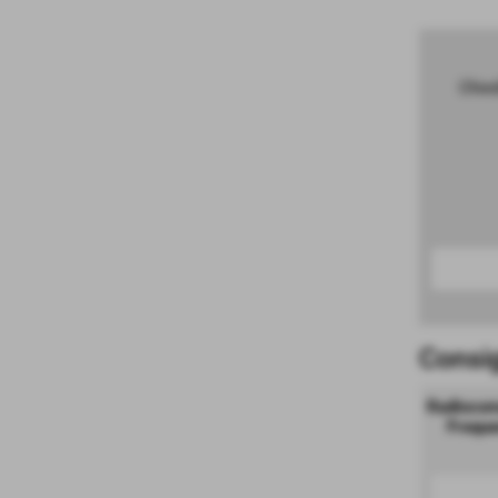
Chied
Consig
Radiocom
Freque