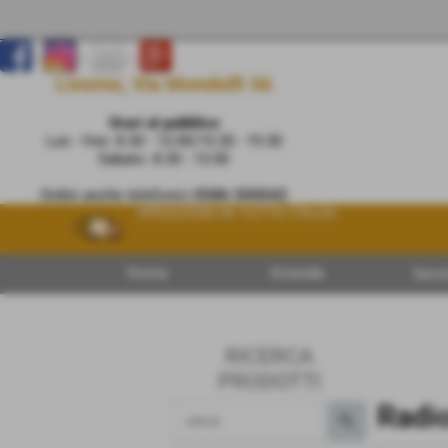
...
...
...
Livorno, Via Mondolfi 56
Orari al pubblico
Lun - Ven: 8.30 - 13.00/15.30 - 19.30
Sabato: 8.30 - 13.00
Ordini anche telefonici
0586 500042
SPEDIZIONI IN TUTTA ITALIA!
Home
Azienda
Servi
RICERCA
PRODOTTI
Radi