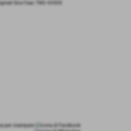
ginali Sice Faac TM2 433DS