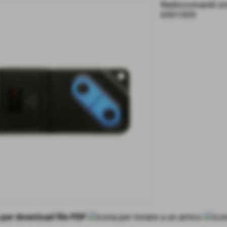
Radiocomandi ori
6901009