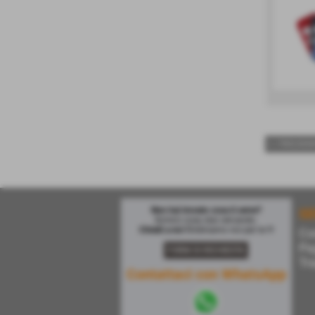
<< PRECEDE
Non hai trovato cosa ti serve?
SE
Scrivici cosa stai cercando.
Chiedi a noi !
Ordiniamo noi per te !!!
Co
Pa
FORM DI RICHIESTA
Tr
Contattaci con WhatsApp