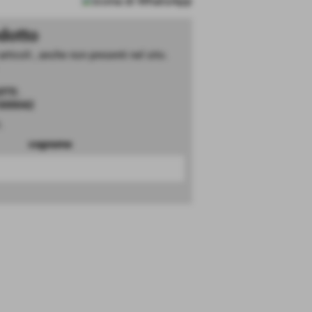
dotto
rticoli , anche non presenti nel sito.
OTTI
.
500042
.
cognome