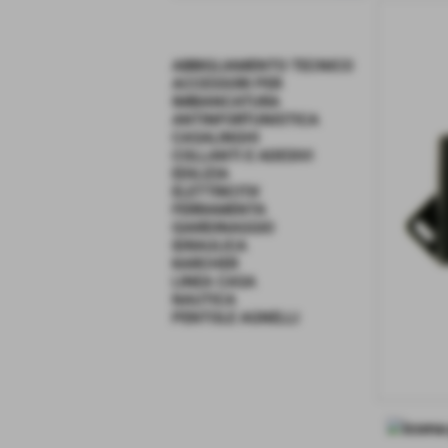
ABBIGLIAMENTO TECNICO
ACCESSORI PER
IMBIANCATURA
ANTINFORTUNISTICA
CASALINGHI
COLLANTI E ADESIVI
EDILIZIA
ELETTRICITA'
FERRAMENTA
GIARDINAGGIO
IDRAULICA
KARCHER
LINEA CASA
NAUTICA
PENTOLE AGNELLI