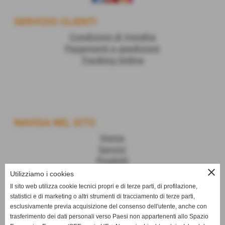
SERVIZIO CLIENTI
Condizioni di Vendita
Pagamenti e spedizioni
Tracking Ordine
NAVIGA NEL SITO
Home
Servizi
Prodotti
close
Chi Siamo
Utilizziamo i cookies
Contatti
Il sito web utilizza cookie tecnici propri e di terze parti, di profilazione,
statistici e di marketing o altri strumenti di tracciamento di terze parti,
esclusivamente previa acquisizione del consenso dell'utente, anche con
trasferimento dei dati personali verso Paesi non appartenenti allo Spazio