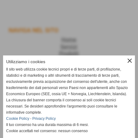
NAVIGA NEL SITO
Home
Servizi
Prodotti
Chi Siamo
close
Utilizziamo i cookies
Contatti
Il sito web utilizza cookie tecnici propri e di terze parti, di profilazione,
statistici e di marketing o altri strumenti di tracciamento di terze parti,
esclusivamente previa acquisizione del consenso dell'utente, anche con
trasferimento dei dati personali verso Paesi non appartenenti allo Spazio
Economico Europeo (SEE, ossia UE + Norvegia, Liechtenstein, Islanda).
ORARI DI APERTURA
La chiusura del banner comporta il consenso ai soli cookie tecnici
necessari. Se desideri approfondire l'argomento puoi consultare le
informative complete.
LUN - VEN
: 8.30 - 13.00/15.30 - 19.30
Cookie Policy
-
Privacy Policy
Il tuo consenso ha una durata massima di 6 mesi.
SABATO
: 8.30 - 13.00
Cookie accettati nel consenso: nessun consenso